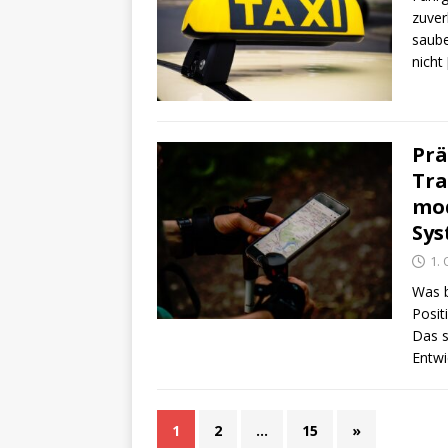
zuver
saube
nicht
Prä
Tra
mo
Sy
1.
Was b
Posit
Das s
Entwi
1
2
…
15
»