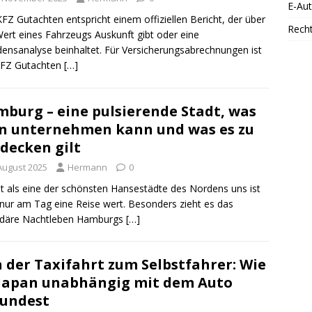
E-Au
FZ Gutachten entspricht einem offiziellen Bericht, der über
Rech
ert eines Fahrzeugs Auskunft gibt oder eine
ensanalyse beinhaltet. Für Versicherungsabrechnungen ist
KFZ Gutachten
[…]
burg – eine pulsierende Stadt, was
 unternehmen kann und was es zu
decken gilt
 August 2025
Hermann
0
ilt als eine der schönsten Hansestädte des Nordens uns ist
 nur am Tag eine Reise wert. Besonders zieht es das
ndäre Nachtleben Hamburgs
[…]
 der Taxifahrt zum Selbstfahrer: Wie
Japan unabhängig mit dem Auto
undest