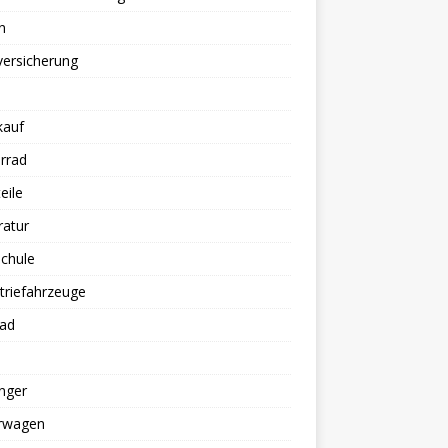
n
versicherung
kauf
rrad
eile
ratur
chule
triefahrzeuge
rad
nger
erwagen