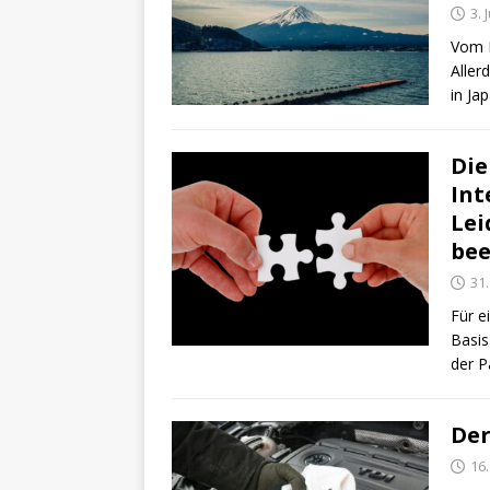
3. 
Vom B
Aller
in Ja
Die
Int
Lei
bee
31
Für e
Basis
der P
Der
16