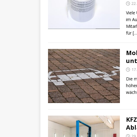
22
Viele
im Au
Mitar
für
[…
Mob
un
17
Die m
höher
wächs
KFZ
Abl
29