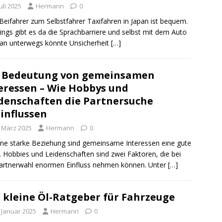
Juli 2025
Hermann
0
eifahrer zum Selbstfahrer Taxifahren in Japan ist bequem.
dings gibt es da die Sprachbarriere und selbst mit dem Auto
pan unterwegs könnte Unsicherheit
[…]
 Bedeutung von gemeinsamen
eressen – Wie Hobbys und
denschaften die Partnersuche
influssen
. März 2025
Hermann
0
ine starke Beziehung sind gemeinsame Interessen eine gute
. Hobbies und Leidenschaften sind zwei Faktoren, die bei
artnerwahl enormen Einfluss nehmen können. Unter
[…]
 kleine Öl-Ratgeber für Fahrzeuge
. Januar 2025
Hermann
0