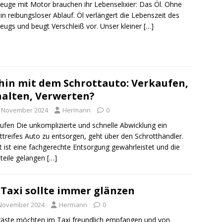
euge mit Motor brauchen ihr Lebenselixier: Das Öl. Ohne
ein reibungsloser Ablauf. Öl verlängert die Lebenszeit des
eugs und beugt Verschleiß vor. Unser kleiner
[…]
in mit dem Schrottauto: Verkaufen,
alten, Verwerten?
. November 2024
Hermann
0
ufen Die unkomplizierte und schnelle Abwicklung ein
ttreifes Auto zu entsorgen, geht über den Schrotthändler.
 ist eine fachgerechte Entsorgung gewährleistet und die
lteile gelangen
[…]
 Taxi sollte immer glänzen
 November 2024
Hermann
0
äste möchten im Taxi freundlich empfangen und von