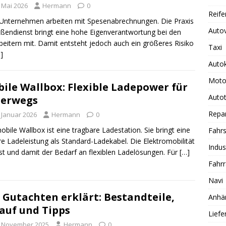
. Mai 2026
Hermann
0
Reife
 Unternehmen arbeiten mit Spesenabrechnungen. Die Praxis
Auto
ßendienst bringt eine hohe Eigenverantwortung bei den
beitern mit. Damit entsteht jedoch auch ein größeres Risiko
Taxi
]
Auto
Moto
ile Wallbox: Flexible Ladepower für
Autot
terwegs
Repa
. Januar 2026
Hermann
0
obile Wallbox ist eine tragbare Ladestation. Sie bringt eine
Fahrs
e Ladeleistung als Standard-Ladekabel. Die Elektromobilität
Indus
t und damit der Bedarf an flexiblen Ladelösungen. Für
[…]
Fahr
Navi
 Gutachten erklärt: Bestandteile,
Anhä
auf und Tipps
Lief
. November 2025
Hermann
0