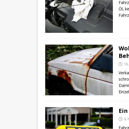
Fahrz
Öl, k
Fahrz
Woh
Beh
16
Verka
schro
Damit
Einze
Ein
9.
Fahrg