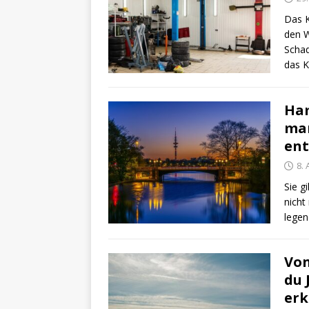
Das K
den W
Schad
das 
Ham
man
ent
8.
Sie g
nicht
lege
Von
du 
erk