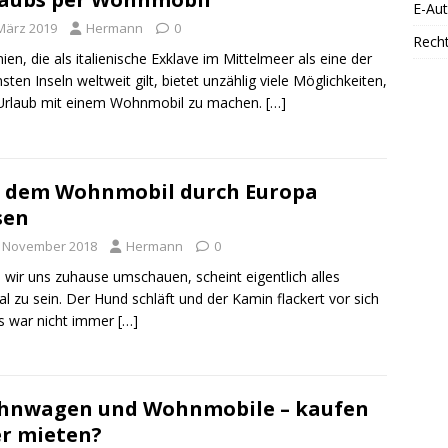
E-Au
 März 2019
Hermann
0
Rech
nien, die als italienische Exklave im Mittelmeer als eine der
sten Inseln weltweit gilt, bietet unzählig viele Möglichkeiten,
Urlaub mit einem Wohnmobil zu machen.
[…]
 dem Wohnmobil durch Europa
sen
. November 2018
Hermann
0
wir uns zuhause umschauen, scheint eigentlich alles
l zu sein. Der Hund schläft und der Kamin flackert vor sich
Es war nicht immer
[…]
hnwagen und Wohnmobile – kaufen
r mieten?