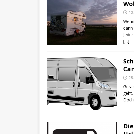
Wo
10
Wenn 
dann 
Jeder
[…]
Sch
Cam
28.
Gerad
geht.
Doch
Die
Url