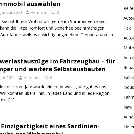
hnmobil auswählen
Reife
. Januar 2024
Hermann
0
Auto
Sie mit Ihrem Wohnmobil gerne im Sommer verreisen,
kann die Hitze Komfort und Sicherheit beeinträchtigen.
Taxi
 Autofahrer weiß, wie wichtig angenehme Temperaturen im
Auto
Moto
Autot
werlastauszüge im Fahrzeugbau – für
Repa
per und weitere Selbstausbauten
Fahrs
 Juli 2021
Hermann
0
e im letzten Jahr wurde einem bewusst, wie gut es uns
Indus
 Wir konnten überall hin. In jedes Land und in jede Region.
Fahr
 mit
[…]
Navi
Anhä
 Einzigartigkeit eines Sardinien-
Lief
aubs per Wohnmobil