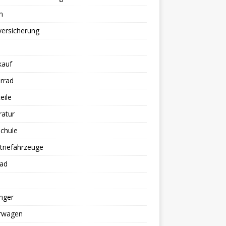
n
versicherung
kauf
rrad
eile
ratur
chule
triefahrzeuge
rad
nger
erwagen