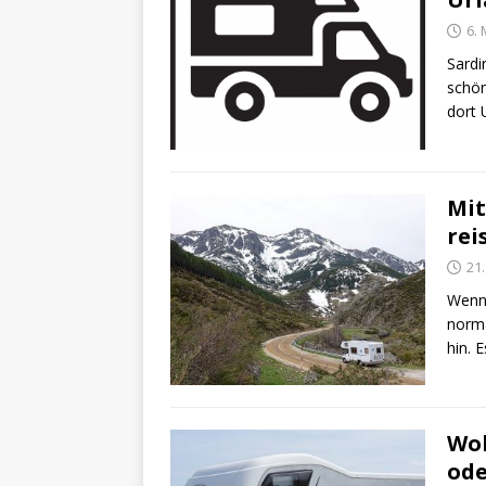
6.
Sardi
schön
dort 
Mit
rei
21
Wenn 
norma
hin. 
Wo
ode