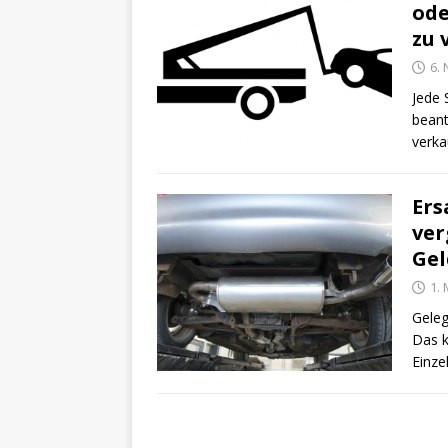
ode
zu 
6.
Jede 
beant
verka
Ers
ver
Gel
1. 
Geleg
Das k
Einze