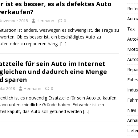
r ist es besser, es als defektes Auto
Reife
verkaufen?
Auto
 November 2018
Hermann
0
Taxi
Situation ist anders, weswegen es schwierig ist, die Frage zu
worten. Ob es besser ist, ein beschädigtes Auto zu
Auto
ufen oder zu reparieren hängt
[…]
Moto
Autot
atzteile für sein Auto im Internet
Repa
gleichen und dadurch eine Menge
d sparen
Fahrs
Mai 2018
Hermann
0
Indus
entlich ist es notwendig Ersatzteile für sein Auto zu kaufen.
Fahr
ann unterschiedliche Gründe haben. Entweder ist ein
Navi
lteil kaputt, das Auto soll getuned werden
[…]
Anhä
Lief