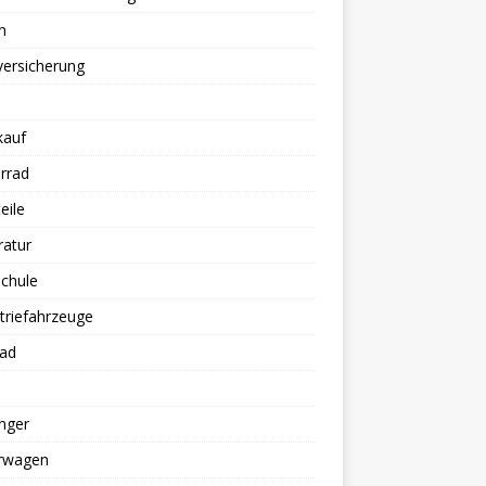
n
versicherung
kauf
rrad
eile
ratur
chule
triefahrzeuge
rad
nger
erwagen