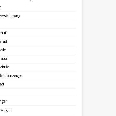
n
versicherung
kauf
rrad
eile
ratur
chule
triefahrzeuge
rad
nger
erwagen