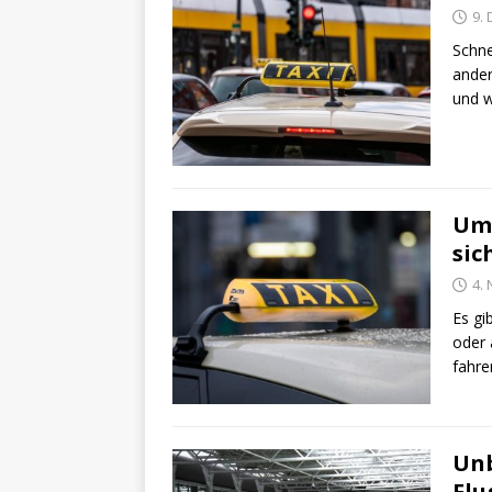
9.
Schn
ander
und w
Umw
sic
4.
Es gi
oder 
fahre
Unb
Flu