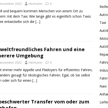
 Dezember 2023
Hermann
0
Reife
ell und bequem kommen Menschen von einem Ort zu
Auto
em: mit dem Taxi. Wie lange gibt es eigentlich schon Taxis
ie entwickelte sich die
[…]
Taxi
Auto
Moto
Autot
eltfreundliches Fahren und eine
Repa
herere Umgebung
Fahrs
 November 2022
Hermann
0
bt immer mehr Appelle und Plädoyers für effizientes Fahren,
Indus
anders gesagt für ökologisches Fahren. Egal, ob Sie selbst
Fahr
n oder sich für einen
[…]
Navi
Anhä
eschwerter Transfer vom oder zum
Lief
ghafen