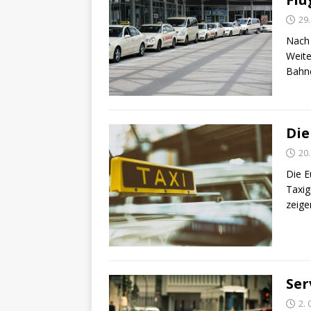
29
Nach 
Weite
Bahne
Die
20
Die E
Taxig
zeige
Ser
2.