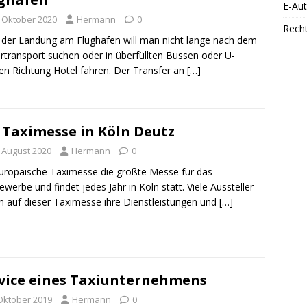
E-Au
. Oktober 2020
Hermann
0
Rech
der Landung am Flughafen will man nicht lange nach dem
rtransport suchen oder in überfüllten Bussen oder U-
n Richtung Hotel fahren. Der Transfer an
[…]
 Taximesse in Köln Deutz
. August 2020
Hermann
0
uropäische Taximesse die größte Messe für das
ewerbe und findet jedes Jahr in Köln statt. Viele Aussteller
n auf dieser Taximesse ihre Dienstleistungen und
[…]
vice eines Taxiunternehmens
 Oktober 2019
Hermann
0