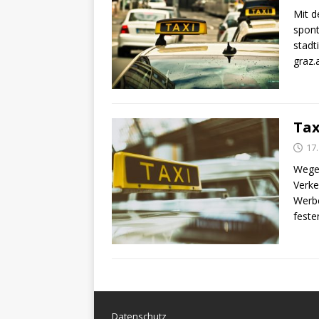
Mit d
spont
stadt
graz.
Tax
17
Wegen
Verke
Werbe
feste
Datenschutz