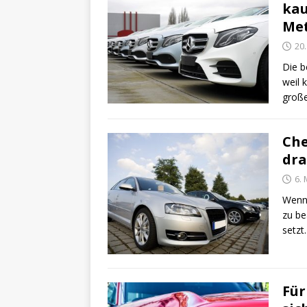
kau
Me
20.
Die b
weil 
groß
Che
dra
6. 
Wenn 
zu be
setzt
Für