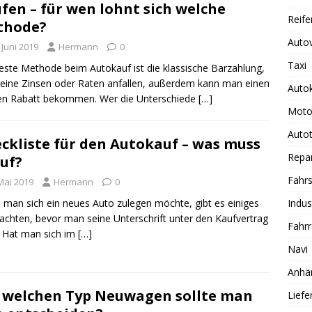
fen – für wen lohnt sich welche
Reife
thode?
Auto
 Juni 2019
Hermann
0
Taxi
este Methode beim Autokauf ist die klassische Barzahlung,
keine Zinsen oder Raten anfallen, außerdem kann man einen
Auto
en Rabatt bekommen. Wer die Unterschiede
[…]
Moto
Autot
ckliste für den Autokauf – was muss
Repa
uf?
Fahrs
Mai 2019
Hermann
0
man sich ein neues Auto zulegen möchte, gibt es einiges
Indus
achten, bevor man seine Unterschrift unter den Kaufvertrag
Fahr
. Hat man sich im
[…]
Navi
Anhä
 welchen Typ Neuwagen sollte man
Lief