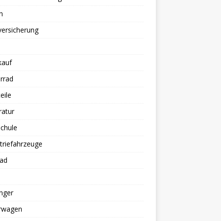
n
versicherung
kauf
rrad
eile
ratur
chule
triefahrzeuge
rad
nger
erwagen