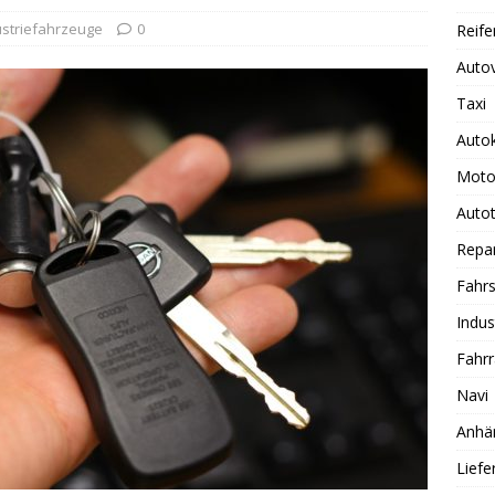
ustriefahrzeuge
0
Reife
Auto
Taxi
Auto
Moto
Autot
Repa
Fahrs
Indus
Fahr
Navi
Anhä
Lief