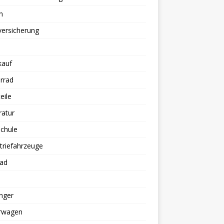
n
versicherung
kauf
rrad
eile
ratur
chule
triefahrzeuge
rad
nger
erwagen