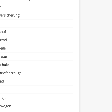
n
versicherung
kauf
rrad
eile
ratur
chule
triefahrzeuge
rad
nger
erwagen