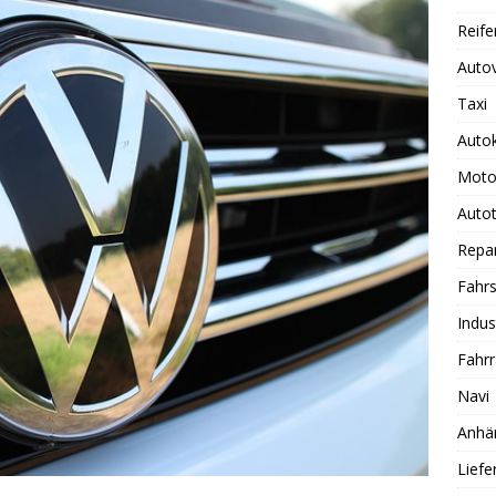
Reife
Auto
Taxi
Auto
Moto
Autot
Repa
Fahrs
Indus
Fahr
Navi
Anhä
Lief