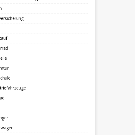
n
versicherung
kauf
rrad
eile
ratur
chule
triefahrzeuge
rad
nger
erwagen