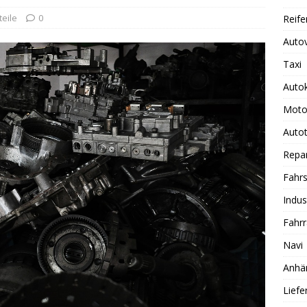
teile
0
Reife
Auto
Taxi
Auto
Moto
Autot
Repa
Fahrs
Indus
Fahr
Navi
Anhä
Lief