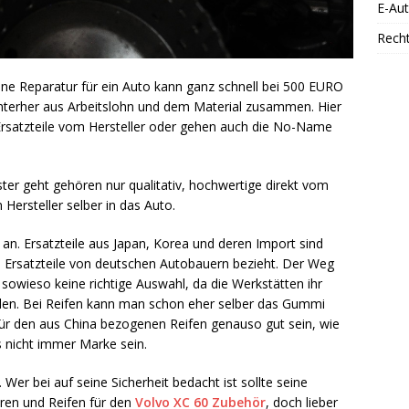
E-Au
Rech
 Eine Reparatur für ein Auto kann ganz schnell bei 500 EURO
interher aus Arbeitslohn und dem Material zusammen. Hier
ie Ersatzteile vom Hersteller oder gehen auch die No-Name
er geht gehören nur qualitativ, hochwertige direkt vom
 Hersteller selber in das Auto.
 an. Ersatzteile aus Japan, Korea und deren Import sind
e Ersatzteile von deutschen Autobauern bezieht. Der Weg
owieso keine richtige Auswahl, da die Werkstätten ihr
ellen. Bei Reifen kann man schon eher selber das Gummi
für den aus China bezogenen Reifen genauso gut sein, wie
s nicht immer Marke sein.
 Wer bei auf seine Sicherheit bedacht ist sollte seine
en und Reifen für den
Volvo XC 60 Zubehör
, doch lieber