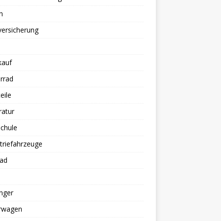
n
versicherung
kauf
rrad
eile
ratur
chule
triefahrzeuge
rad
nger
erwagen