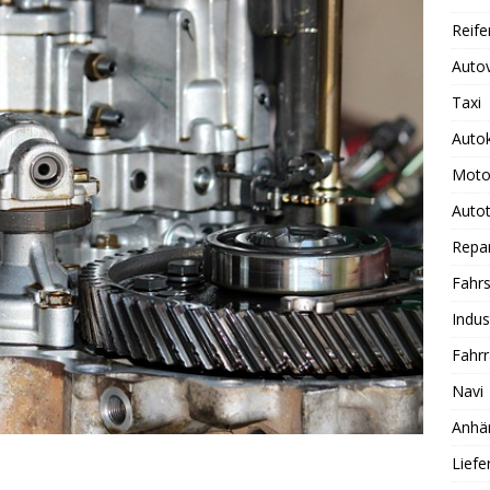
Reife
Auto
Taxi
Auto
Moto
Autot
Repa
Fahrs
Indus
Fahr
Navi
Anhä
Lief