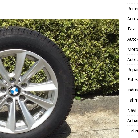
Reife
Auto
Taxi
Auto
Moto
Autot
Repa
Fahrs
Indus
Fahr
Navi
Anhä
Lief