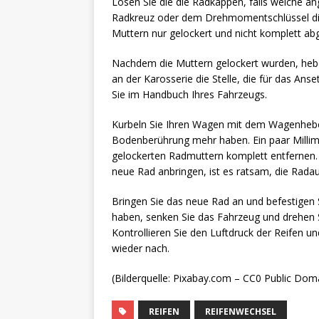
Lösen Sie die die Radkappen, falls welche a
Radkreuz oder dem Drehmomentschlüssel die 
Muttern nur gelockert und nicht komplett ab
Nachdem die Muttern gelockert wurden, hebe
an der Karosserie die Stelle, die für das An
Sie im Handbuch Ihres Fahrzeugs.
Kurbeln Sie Ihren Wagen mit dem Wagenheber
Bodenberührung mehr haben. Ein paar Millimet
gelockerten Radmuttern komplett entfernen.
neue Rad anbringen, ist es ratsam, die Radau
Bringen Sie das neue Rad an und befestigen 
haben, senken Sie das Fahrzeug und drehen S
Kontrollieren Sie den Luftdruck der Reifen u
wieder nach.
(Bilderquelle: Pixabay.com – CC0 Public Dom
REIFEN
REIFENWECHSEL