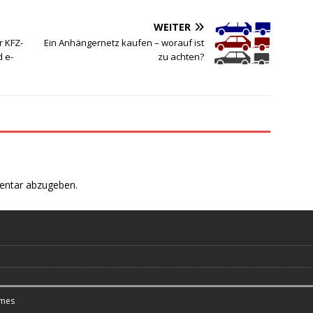
WEITER
r KFZ-
Ein Anhängernetz kaufen – worauf ist
d e-
zu achten?
entar abzugeben.
mes