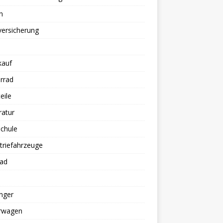
n
versicherung
kauf
rrad
eile
ratur
chule
triefahrzeuge
rad
nger
erwagen