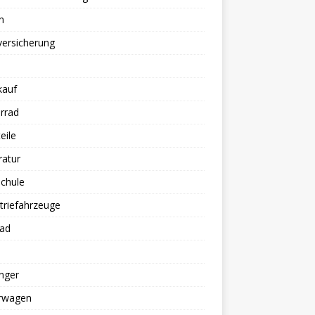
n
versicherung
kauf
rrad
eile
ratur
chule
triefahrzeuge
rad
nger
erwagen