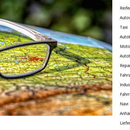
Reife
Auto
Taxi
Auto
Moto
Autot
Repa
Fahrs
Indus
Fahr
Navi
Anhä
Lief